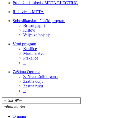
Produžni kablovi - META ELECTRIC
Rukavice - META
Soboslikarsko-ličilački program
Brusni papiri
Kistovi
Valjci za bojanje
Vrtni program
Kosilice
Maslinarstvo
Prskalice
...
Zaštitna Oprema
Zaštita dišnih organa
Zaštita očiju
Zaštita ruku
...
O nama