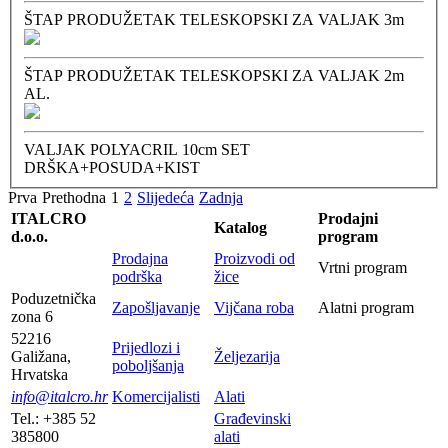
ŠTAP PRODUŽETAK TELESKOPSKI ZA VALJAK 3m
ŠTAP PRODUŽETAK TELESKOPSKI ZA VALJAK 2m
AL.
VALJAK POLYACRIL 10cm SET
DRŠKA+POSUDA+KIST
Prva
Prethodna
1
2
Slijedeća
Zadnja
ITALCRO
Prodajni
Katalog
d.o.o.
program
Prodajna
Proizvodi od
Vrtni program
podrška
žice
Poduzetnička
Zapošljavanje
Vijčana roba
Alatni program
zona 6
52216
Prijedlozi i
Galižana,
Željezarija
poboljšanja
Hrvatska
info@italcro.hr
Komercijalisti
Alati
Tel.: +385 52
Građevinski
385800
alati