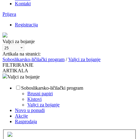
Kontakt
Prijava
Registracija
Valjci za bojanje
Artikala na stranici:
Soboslikarsko-ličilački program
/
Valjci za bojanje
FILTRIRANJE
ARTIKALA
Valjci za bojanje
Soboslikarsko-ličilački program
Brusni papiri
Kistovi
Valjci za bojanje
Novo u ponudi
Akcije
Rasprodaja