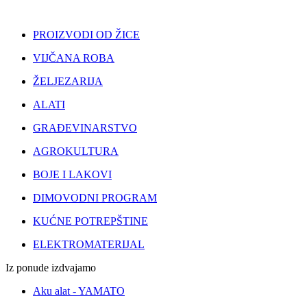
PROIZVODI OD ŽICE
VIJČANA ROBA
ŽELJEZARIJA
ALATI
GRAĐEVINARSTVO
AGROKULTURA
BOJE I LAKOVI
DIMOVODNI PROGRAM
KUĆNE POTREPŠTINE
ELEKTROMATERIJAL
Iz ponude izdvajamo
Aku alat - YAMATO